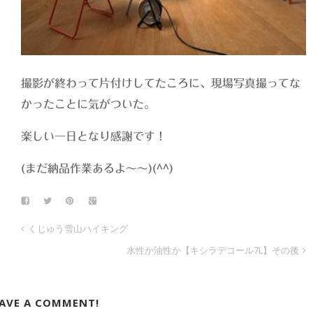
撮影が終わって片付けしてたころに、現場写真撮ってな
かったことに気がついた。
楽しい一日となり感謝です！
(まだ納品作業あるよ〜〜)(^^)
くじゅう雪山ハイキング
水性か油性か【キシラデコール7L】その後
EAVE A COMMENT!