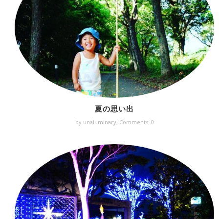
夏の思い出
by unaluminary,
Comments: 0