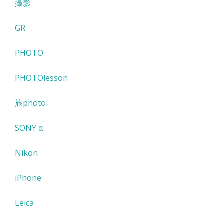
撮影
GR
PHOTO
PHOTOlesson
旅photo
SONY α
Nikon
iPhone
Leica