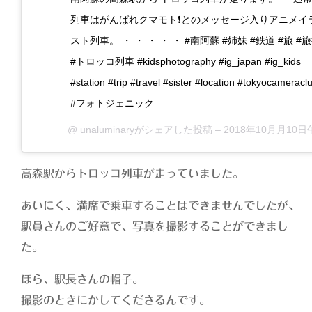
列車はがんばれクマモト❗️とのメッセージ入りアニメイ
スト列車。 ・ ・ ・ ・ ・ #南阿蘇 #姉妹 #鉄道 #旅 #
#トロッコ列車 #kidsphotography #ig_japan #ig_kids
#station #trip #travel #sister #location #tokyocameracl
#フォトジェニック
@
unaluminary
がシェアした投稿 –
2018年10月月10日午後10時15分P
高森駅からトロッコ列車が走っていました。
あいにく、満席で乗車することはできませんでしたが、
駅員さんのご好意で、写真を撮影することができまし
た。
ほら、駅長さんの帽子。
撮影のときにかしてくださるんです。