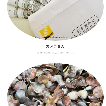
カメラさん
by unaluminary,
Comments: 0