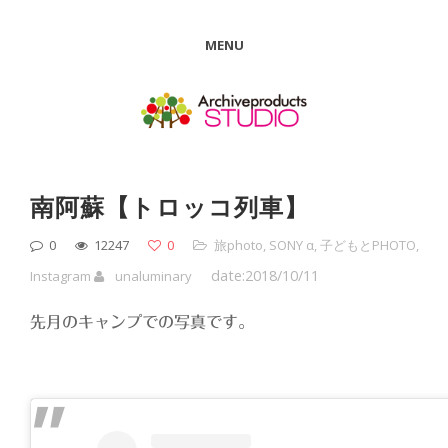
MENU
南阿蘇【トロッコ列車】
0
12247
0
旅photo
,
SONY α
,
子どもとPHOTO
,
date:2018/10/11
Instagram
unaluminary
先月のキャンプでの写真です。