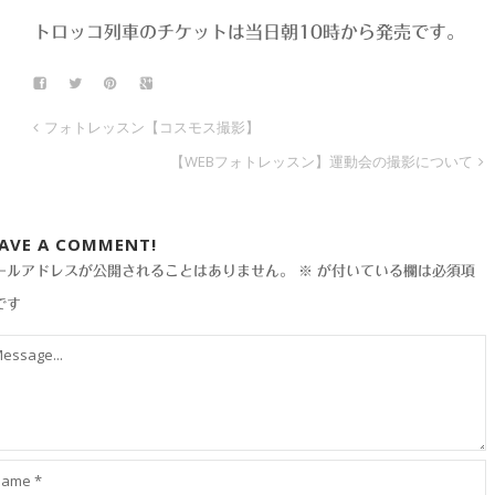
トロッコ列車のチケットは当日朝10時から発売です。
フォトレッスン【コスモス撮影】
【WEBフォトレッスン】運動会の撮影について
EAVE A COMMENT!
ールアドレスが公開されることはありません。
※
が付いている欄は必須項
です