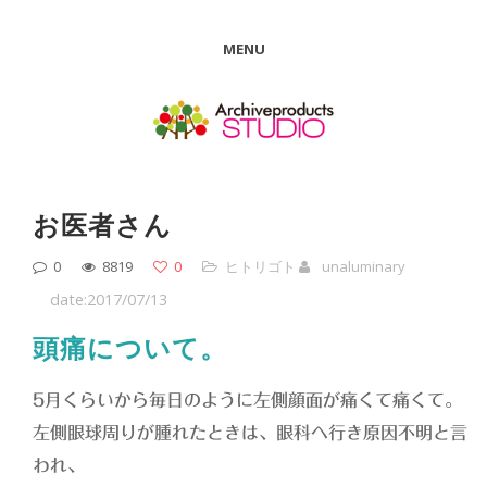
MENU
お医者さん
0
8819
0
ヒトリゴト
unaluminary
date:2017/07/13
頭痛について。
5月くらいから毎日のように左側顔面が痛くて痛くて。
左側眼球周りが腫れたときは、眼科へ行き原因不明と言
われ、