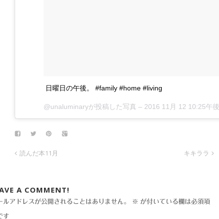
日曜日の午後。 #family #home #living
@unaluminaryが投稿した写真 –
2016 11月 12 10:25午後 P
読んだ本11月
キキララ
EAVE A COMMENT!
ールアドレスが公開されることはありません。
※
が付いている欄は必須項
です