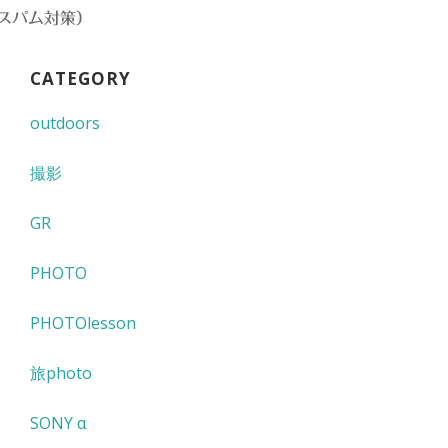
スパム対策）
CATEGORY
outdoors
撮影
GR
PHOTO
PHOTOlesson
旅photo
SONY α