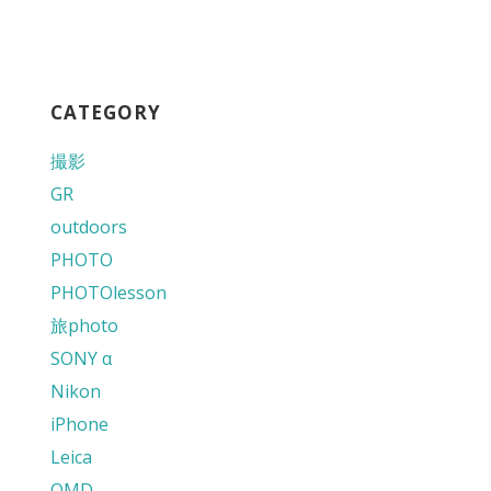
CATEGORY
撮影
GR
outdoors
PHOTO
PHOTOlesson
旅photo
SONY α
Nikon
iPhone
Leica
OMD