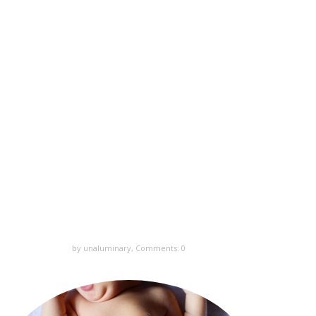
by unaluminary,
Comments: 0