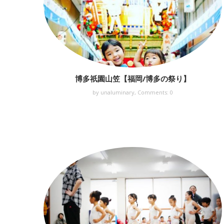
博多祇園山笠【福岡/博多の祭り】
by unaluminary,
Comments: 0