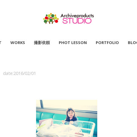
T
WORKS
撮影依頼
PHOT LESSON
PORTFOLIO
BLO
date:2016/02/01