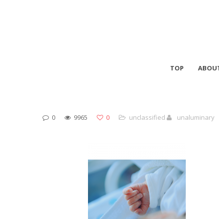
TOP
ABOU
0
9965
0
unclassified
unaluminary