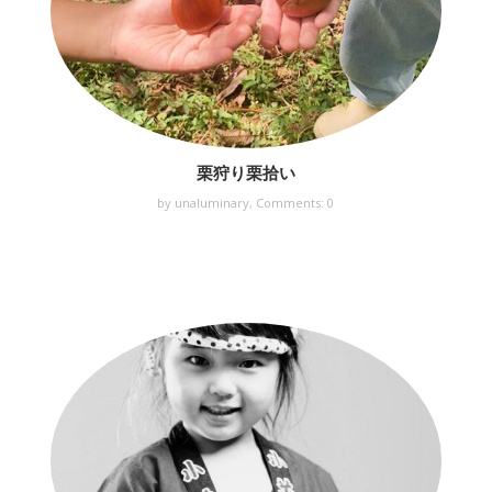
栗狩り栗拾い
by unaluminary,
Comments: 0