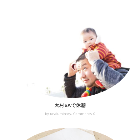
大村SAで休憩
by unaluminary,
Comments: 0