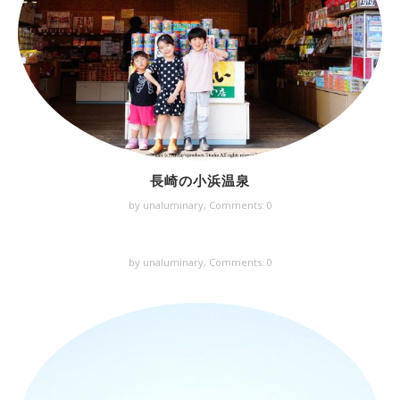
長崎の小浜温泉
by unaluminary,
Comments: 0
by unaluminary,
Comments: 0