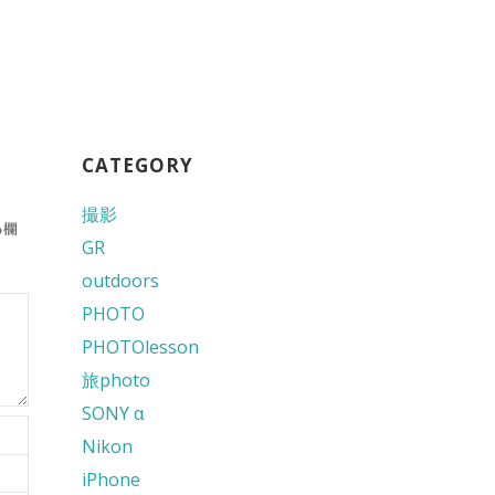
CATEGORY
撮影
る欄
GR
outdoors
PHOTO
PHOTOlesson
旅photo
SONY α
Nikon
iPhone