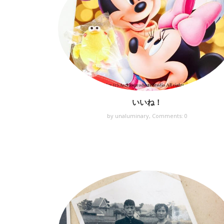
いいね！
by unaluminary,
Comments: 0