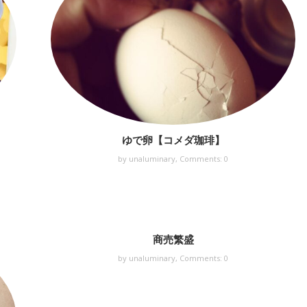
ゆで卵【コメダ珈琲】
by unaluminary,
Comments: 0
商売繁盛
by unaluminary,
Comments: 0