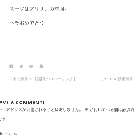
スーツはアリサナの卒服。
卒業おめでとう！
車で撮影へ【福岡市のパーキング】
youtube動画撮影
EAVE A COMMENT!
ールアドレスが公開されることはありません。
※
が付いている欄は必須項
です