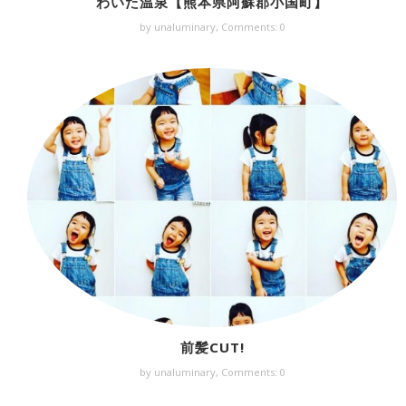
わいた温泉【熊本県阿蘇郡小国町】
by unaluminary,
Comments: 0
前髪CUT!
by unaluminary,
Comments: 0