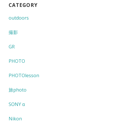
CATEGORY
outdoors
撮影
GR
PHOTO
PHOTOlesson
旅photo
SONY α
Nikon