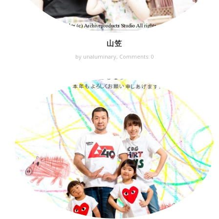
山笠
by unaluminary,
Comments: 0