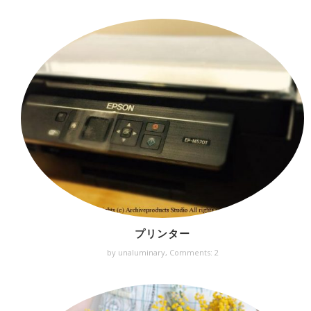
プリンター
by unaluminary,
Comments: 2