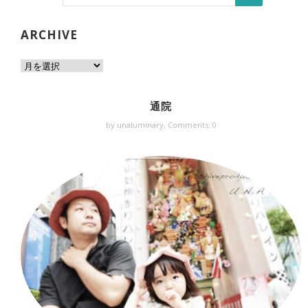
ARCHIVE
通院
by unaluminary,
Comments: 0