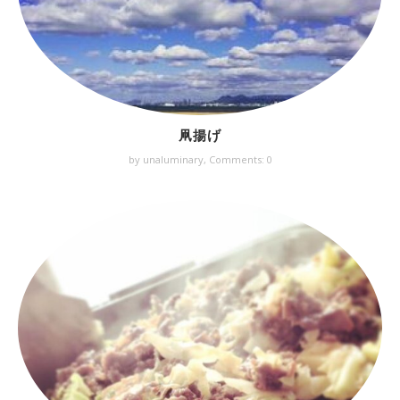
凧揚げ
by unaluminary,
Comments: 0