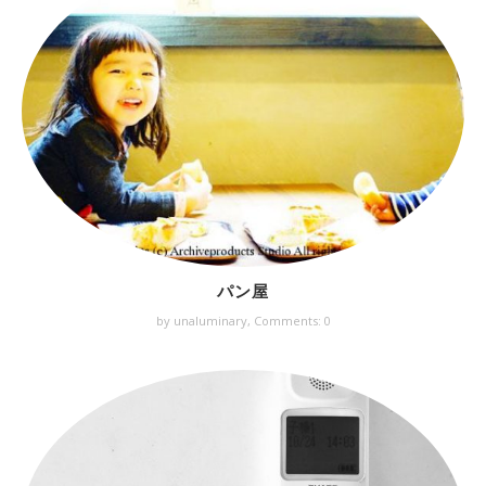
パン屋
by unaluminary,
Comments: 0