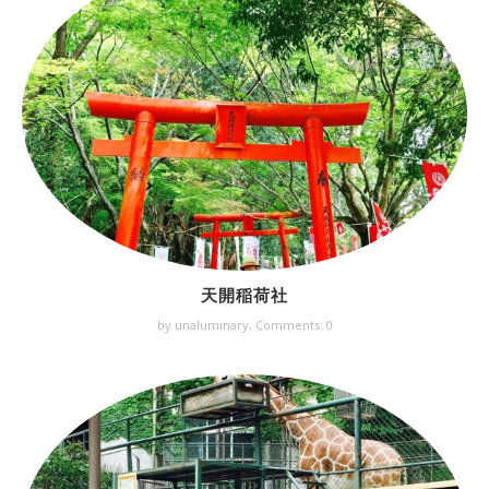
天開稲荷社
by unaluminary,
Comments: 0