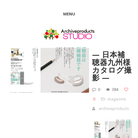
MENU
— 日本補
聴器九州様
カタログ撮
影 —
0
384
0
magazine
archiveproducts