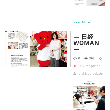
Read More ›
— 日経
WOMAN
—
0
393
0
magazine
archiveproducts