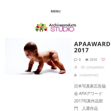
MENU
APAAWARD
2017
0
3310
0
competition
unaluminary
日本写真家広告協
会 APAアワード
2017写真作品部
門 入選作品