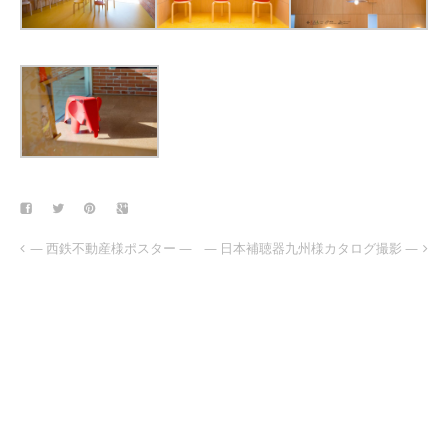
— 西鉄不動産様ポスター —
— 日本補聴器九州様カタログ撮影 —